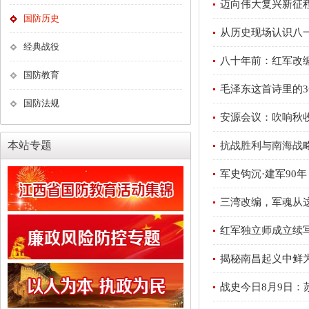
迈向伟大复兴新征
国防历史
从历史现场认识八
经典战役
八十年前：红军改
国防教育
毛泽东这首诗里的3
国防法规
安源会议：吹响秋
本站专题
抗战胜利与南海战
军史钩沉·建军90
三湾改编，军魂从
红军独立师成立续
揭秘南昌起义中鲜
战史今日8月9日：